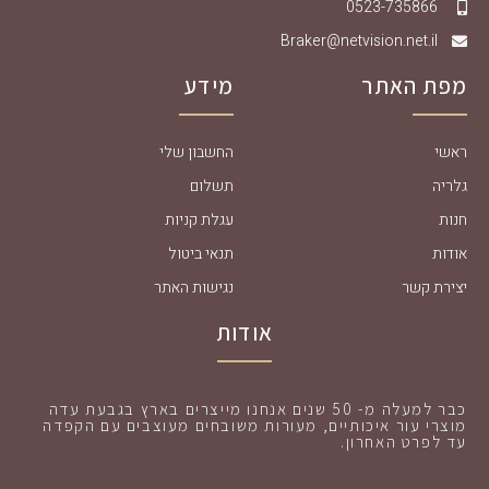
0523-735866
Braker@netvision.net.il
מפת האתר
מידע
ראשי
החשבון שלי
גלריה
תשלום
חנות
עגלת קניות
אודות
תנאי ביטול
יצירת קשר
נגישות האתר
אודות
כבר למעלה מ- 50 שנים אנחנו מייצרים בארץ בגבעת עדה
מוצרי עור איכותיים, מעורות משובחים מעוצבים עם הקפדה
עד לפרט האחרון.