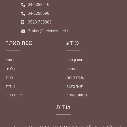
04-6388110
04-6288598
0523-735866
Braker@netvision.net.il
מידע
מפת האתר
החשבון שלי
ראשי
תשלום
גלריה
עגלת קניות
חנות
תנאי ביטול
אודות
נגישות האתר
יצירת קשר
אודות
כבר למעלה מ- 50 שנים אנחנו מייצרים בארץ בגבעת עדה