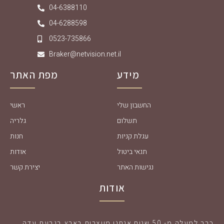
04-6388110
04-6288598
0523-735866
Braker@netvision.net.il
מידע
מפת האתר
החשבון שלי
ראשי
תשלום
גלריה
עגלת קניות
חנות
תנאי ביטול
אודות
נגישות האתר
יצירת קשר
אודות
כבר למעלה מ- 50 שנים אנחנו מייצרים בארץ בגבעת עדה